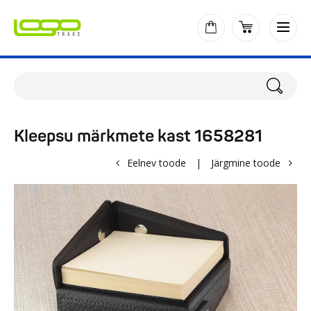
Kleepsu märkmete kast 1658281
Eelnev toode
|
Järgmine toode