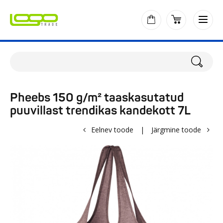
Pheebs 150 g/m² taaskasutatud
puuvillast trendikas kandekott 7L
Eelnev toode
|
Järgmine toode