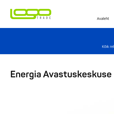
Avaleht
Kõik re
Energia Avastuskeskuse