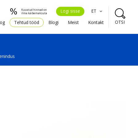
Kuvatud hinnad on
Logi sisse
ET
ilma käibemaksuta
OTSI
oog
Tehtud tööd
Blogi
Meist
Kontakt
eenindus