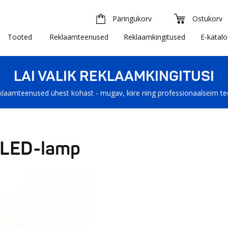
Päringukorv
Ostukorv
Tooted
Reklaamteenused
Reklaamkingitused
E-katal
LAI VALIK REKLAAMKINGITUSI
klaamteenused ühest kohast - mugav, kiire ning professionaalseim t
 LED-lamp